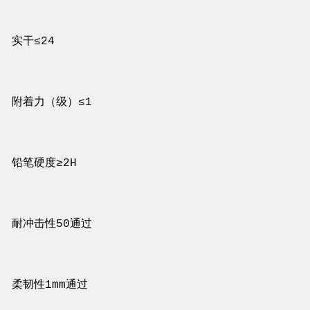
实干≤24
附着力（级）≤1
铅笔硬度≥2H
耐冲击性50通过
柔韧性1mm通过