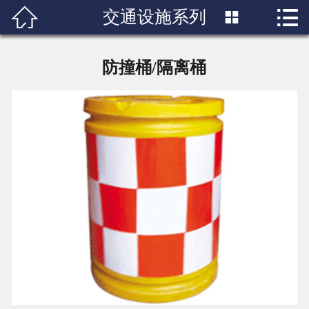


交通设施系列

首页

关于我们
防撞桶/隔离桶
产品展示
新闻中心
成功案例
行业知识
人才招聘
联系我们