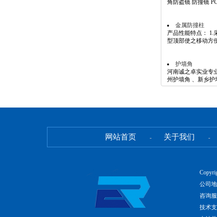
角防盗镜 防撞镜 PC
金属防撞柱
产品性能特点： 1
型顶部使之移动方便，
护墙角
河南诚之卓实业专
州护墙角 、新乡护墙
网站首页
关于我们
-
-
Copyr
公司地
咨询服务
技术支