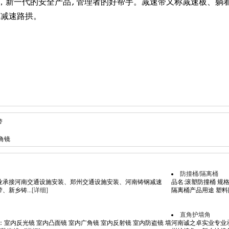
，新一代的安全产品,管理者的好帮手。减速带又称减速板、躺
、减速路拱。
带
角镜
防撞桶/隔离桶
业承接河南交通设施安装、郑州交通设施安装、河南铸钢减速
品名:滚塑防撞桶 规格:6
、新乡铸...
[详细]
隔离桶产品用途 塑料防
直角护墙角
：室内反光镜 室内凸面镜 室内广角镜 室内反射镜 室内防盗镜 墙
河南诚之卓实业专业