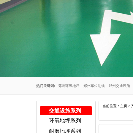
热门关键词:
郑州环氧地坪
郑州车位划线
郑州交通设施
州车位划线公司
郑州停车场车位划线
郑州交通设施厂家
当前位置：
主页
>
交通设施系列
环氧地坪系列
公司
郑州耐磨地坪
耐磨地坪系列