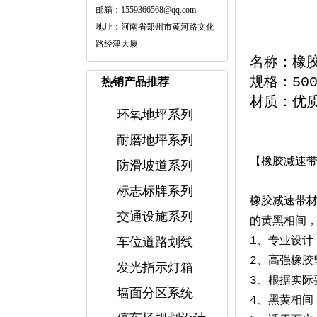
邮箱：1559366568@qq.com
地址：河南省郑州市黄河路文化
路经津大厦
名称：橡
规格：500
热销产品推荐
材质：优
环氧地坪系列
耐磨地坪系列
【橡胶减速
防滑坡道系列
标志标牌系列
橡胶减速带
交通设施系列
的黄黑相间
车位道路划线
1、专业设计
2、高强橡胶
发光指示灯箱
3、根据实际
墙面分区系统
4、黑黄相间