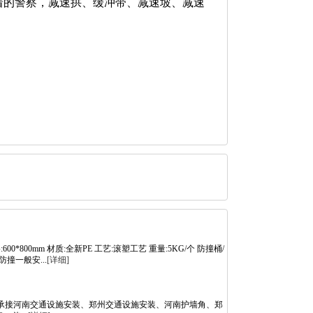
着的警察，减速拱、缓冲带、减速坡、减速
00*800mm 材质:全新PE 工艺:滚塑工艺 重量:5KG/个 防撞桶/
撞一般安...
[详细]
承接河南交通设施安装、郑州交通设施安装、河南护墙角、郑