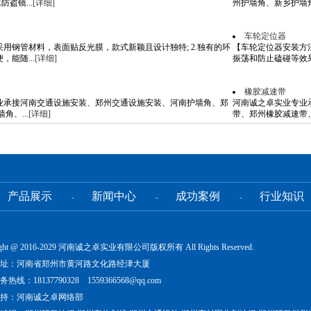
防盗镜...
[详细]
州护墙角、新乡护墙角、
车轮定位器
.采用钢管材料，表面贴反光膜，款式新颖且设计独特; 2.独有的环
【车轮定位器安装方
能随...
[详细]
振荡和防止磕碰等效果，
橡胶减速带
业承接河南交通设施安装、郑州交通设施安装、河南护墙角、郑
河南诚之卓实业专业
角、...
[详细]
带、郑州橡胶减速带、
产品展示
新闻中心
成功案例
行业知识
-
-
-
ight @ 2016-2029 河南诚之卓实业有限公司版权所有 All Rights Reserved.
址：河南省郑州市黄河路文化路经津大厦
热线：18137790328 1559366568@qq.com
持：河南诚之卓网络部